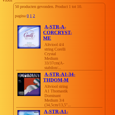
50 producten gevonden. Product 1 tot 10.
pagina
0
1
2
A-STR-A-
CORCRYST-
ME
Altviool 4/4
string Corelli
Crystal
Medium
33/37cm(A-
stabilon/...
A-STR-A1-34-
THDOM-M
Altviool string
A1 Thomastik
Dominant
Medium 3/4
(34,5cm/13,5"...
A-STR-A1-