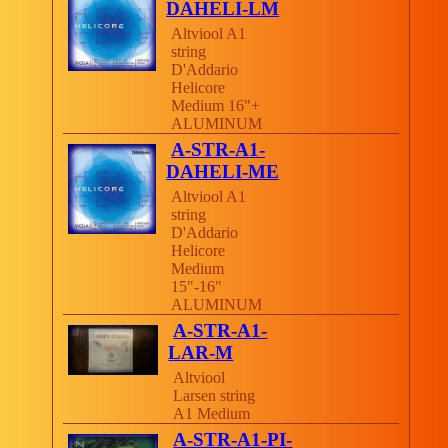
DAHELI-LM
Altviool A1
string
D'Addario
Helicore
Medium 16"+
ALUMINUM
A-STR-A1-
DAHELI-ME
Altviool A1
string
D'Addario
Helicore
Medium
15"-16"
ALUMINUM
A-STR-A1-
LAR-M
Altviool
Larsen string
A1 Medium
A-STR-A1-PI-