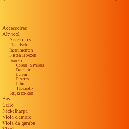
Accessoires
Altviool
Accessoires
Electrisch
Instrumenten
Kisten Hoezen
Snaren
Corelli (Savarez)
Daddario
Larsen
Pirastro
Prim
Thomastik
Strijkstokken
Bas
Cello
Nickelharpa
Viola d'amore
Viola da gamba
Viool