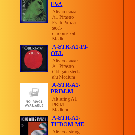
EVA
Altvioolsnaar
A1 Pirastro
Evah Pirazzi
steel-
chroomstaal
Mediu...
A-STR-A1-PI-
OBL
Altvioolsnaar
A1 Pirastro
Obligato steel-
alu Medium
A-STR-A1-
PRIM-M
Alt string A1
PRIM -
Medium
A-STR-A1-
THDOM-ME
Altviool string