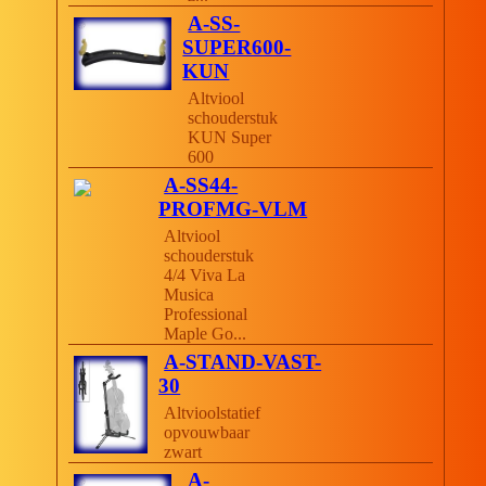
A-SS-
SUPER600-
KUN
Altviool
schouderstuk
KUN Super
600
A-SS44-
PROFMG-VLM
Altviool
schouderstuk
4/4 Viva La
Musica
Professional
Maple Go...
A-STAND-VAST-
30
Altvioolstatief
opvouwbaar
zwart
A-