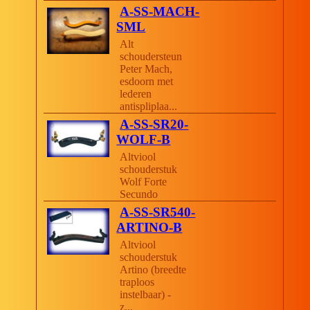
A-SS-MACH-
SML
Alt
schoudersteun
Peter Mach,
esdoorn met
lederen
antispliplaa...
A-SS-SR20-
WOLF-B
Altviool
schouderstuk
Wolf Forte
Secundo
A-SS-SR540-
ARTINO-B
Altviool
schouderstuk
Artino (breedte
traploos
instelbaar) -
z...