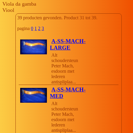
Viola da gamba
Viool
39 producten gevonden. Product 31 tot 39.
pagina
0
1
2
3
A-SS-MACH-
LARGE
Alt
schoudersteun
Peter Mach,
esdoorn met
lederen
antispliplaa...
A-SS-MACH-
MED
Alt
schoudersteun
Peter Mach,
esdoorn met
lederen
antispliplaa...