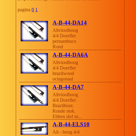
pagina
0
1
A-B-44-DA14
Altvioolboog
4/4 Doerfler
pernambuco
Rond
A-B-44-DA6A
Altvioolboog
4/4 Doerfler
brazilwood
octagonaal
A-B-44-DA7
Altvioolboog
4/4 Doerfler
Brazilhout.
Ronde stok.
Ebben slof m...
A-B-44-ELS10
Alt - boog 4/4