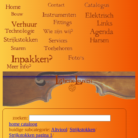
zoeken:
home cataloog
huidige subcategorie:
Altviool
/
Strijkstokken
/
Strijkstokken pagina 1
/