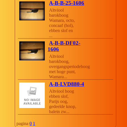
A-B-B-25-1606
Altviool
barokboog
Wamara, octo,
concaaf (hol),
ebben slof en
...
A-B-B-DF02-
1606
Altviool
barokboog,
overgangsperiodeboog
met hoge punt,
Wamara...
A-B-LVD880-4
Altviool boog
ebben slof,
Parijs oog,
gedeelde knop,
balein zw...
pagina
0
1