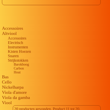
Accessoires
Altviool
Accessoires
Electrisch
Instrumenten
Kisten Hoezen
Snaren
Strijkstokken
Barokboog
Carbon
Hout
Bas
Cello
Nickelharpa
Viola d'amore
Viola da gamba
Viool
20 producten gevonden. Product 11 tot 20.