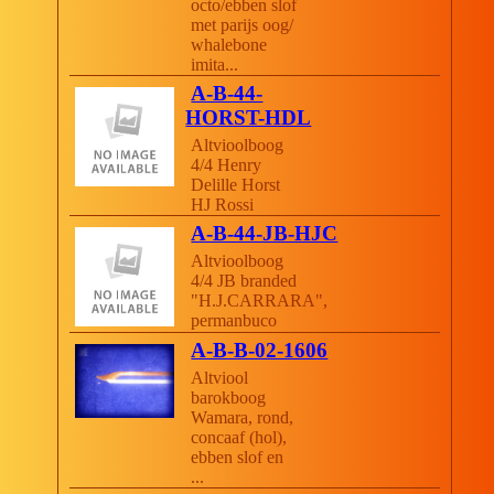
octo/ebben slof
met parijs oog/
whalebone
imita...
A-B-44-
HORST-HDL
Altvioolboog
4/4 Henry
Delille Horst
HJ Rossi
A-B-44-JB-HJC
Altvioolboog
4/4 JB branded
"H.J.CARRARA",
permanbuco
A-B-B-02-1606
Altviool
barokboog
Wamara, rond,
concaaf (hol),
ebben slof en
...