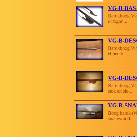
VG-B-BA
Barokboog Vio
octogon...
VG-B-DE
Barokboog Vio
ebben b...
VG-B-DE
Barokboog Vi
stok en slo...
VG-B-SN
Boog barok (vi
snakewood...