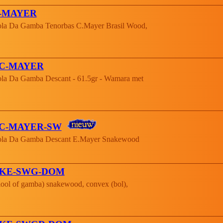
S-MAYER
la Da Gamba Tenorbas C.Mayer Brasil Wood,
SC-MAYER
la Da Gamba Descant - 61.5gr - Wamara met
SC-MAYER-SW
ola Da Gamba Descant E.Mayer Snakewood
AKE-SWG-DOM
ool of gamba) snakewood, convex (bol),