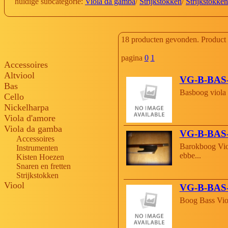
huidige subcategorie:
Viola da gamba
/
Strijkstokken
/
Strijkstokke
18 producten gevonden. Product 1
pagina
0
1
Accessoires
Altviool
VG-B-BA
Bas
Basboog viola
Cello
Nickelharpa
Viola d'amore
Viola da gamba
VG-B-BAS
Accessoires
Barokboog Vio
Instrumenten
ebbe...
Kisten Hoezen
Snaren en fretten
Strijkstokken
Viool
VG-B-BAS
Boog Bass Vi