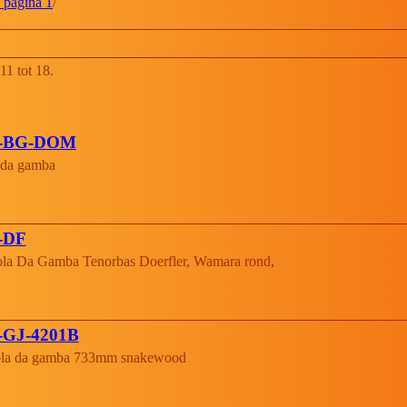
n pagina 1
/
1 tot 18.
S-BG-DOM
 da gamba
-DF
la Da Gamba Tenorbas Doerfler, Wamara rond,
-GJ-4201B
ola da gamba 733mm snakewood