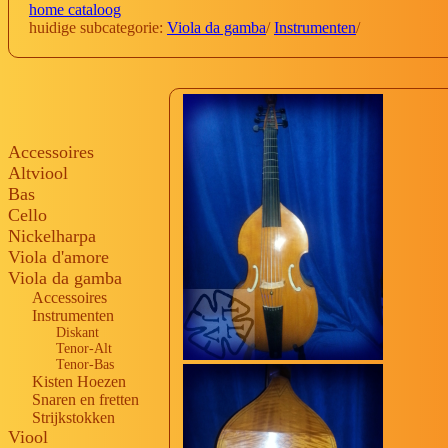
home cataloog
huidige subcategorie:
Viola da gamba
/
Instrumenten
/
Accessoires
Altviool
Bas
Cello
Nickelharpa
Viola d'amore
Viola da gamba
Accessoires
Instrumenten
Diskant
Tenor-Alt
Tenor-Bas
Kisten Hoezen
Snaren en fretten
Strijkstokken
Viool