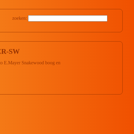
zoeken:
ER-SW
to E.Mayer Snakewood boog en