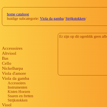
home cataloog
huidige subcategorie:
Viola da gamba
/
Strijkstokken
/
Er zijn op dit ogenblik geen af
Accessoires
Altviool
Bas
Cello
Nickelharpa
Viola d'amore
Viola da gamba
Accessoires
Instrumenten
Kisten Hoezen
Snaren en fretten
Strijkstokken
Viool