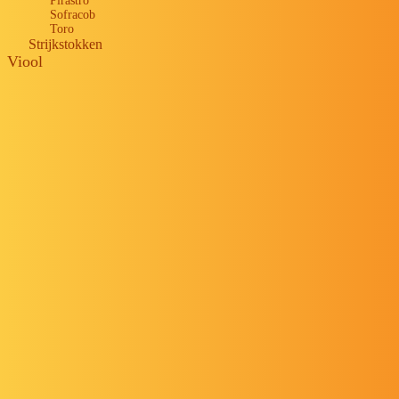
Pirastro
Sofracob
Toro
Strijkstokken
Viool