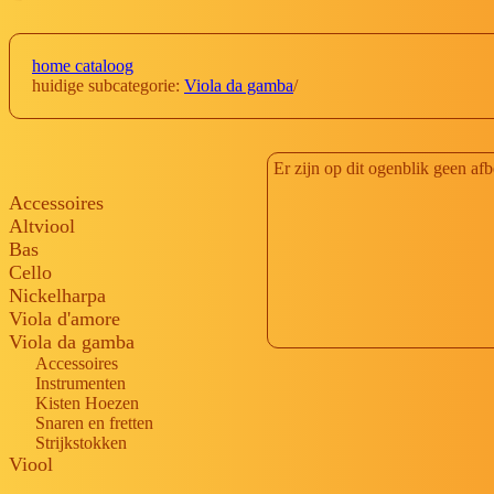
home cataloog
huidige subcategorie:
Viola da gamba
/
Er zijn op dit ogenblik geen af
Accessoires
Altviool
Bas
Cello
Nickelharpa
Viola d'amore
Viola da gamba
Accessoires
Instrumenten
Kisten Hoezen
Snaren en fretten
Strijkstokken
Viool